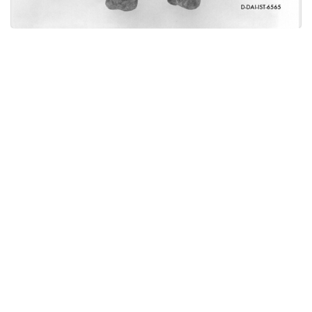
Licensed under
Creative Commons
|
Imprint
|
Privacy
| Report bugs to
idai.objects@dainst.de
v1.0.3 (build #485)