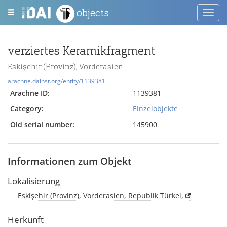
objects
Toggl
navig
verziertes Keramikfragment
Eskişehir (Provinz), Vorderasien
arachne.dainst.org/entity/1139381
Arachne ID:
1139381
Category:
Einzelobjekte
Old serial number:
145900
Informationen zum Objekt
Lokalisierung
Eskişehir (Provinz), Vorderasien, Republik Türkei,
Herkunft