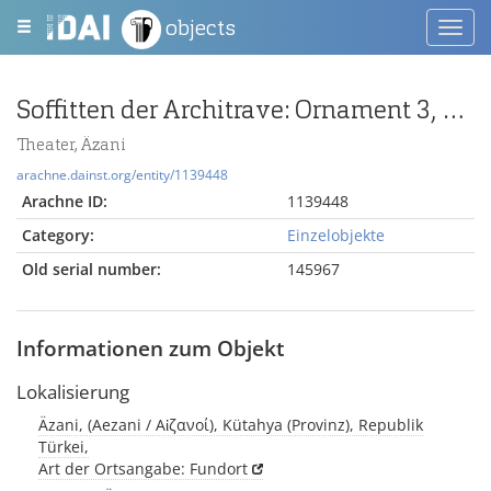
objects
Toggl
navig
Soffitten der Architrave: Ornament 3, Lorbeer
Theater, Äzani
arachne.dainst.org/entity/1139448
Arachne ID:
1139448
Category:
Einzelobjekte
Old serial number:
145967
Informationen zum Objekt
Lokalisierung
Äzani, (Aezani / Αἰζανοί), Kütahya (Provinz), Republik
Türkei,
Art der Ortsangabe: Fundort