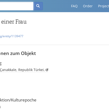
FAQ
Order
Projec
 einer Frau
rg/entity/1139477
onen zum Objekt
g
Çanakkale, Republik Türkei,
ktion/Kulturepoche
k