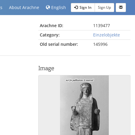
ts
About Arachne
English
Sign In
Sign Up
Arachne ID:
1139477
Category:
Einzelobjekte
Old serial number:
145996
Image