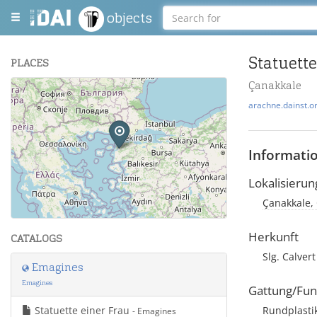
objects
Statuette
PLACES
Çanakkale
+
arachne.dainst.o
−
Informati
Lokalisierun
Çanakkale, 
Leaflet
| Maps and Data ©
OpenStreetMap
.
Herkunft
CATALOGS
Slg. Calvert
Emagines
Emagines
Gattung/Fun
Statuette einer Frau
Rundplasti
- Emagines