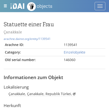
objects
Toggl
navig
Statuette einer Frau
Çanakkale
arachne.dainst.org/entity/1139541
Arachne ID:
1139541
Category:
Einzelobjekte
Old serial number:
146060
Informationen zum Objekt
Lokalisierung
Çanakkale, Çanakkale, Republik Türkei,
Herkunft