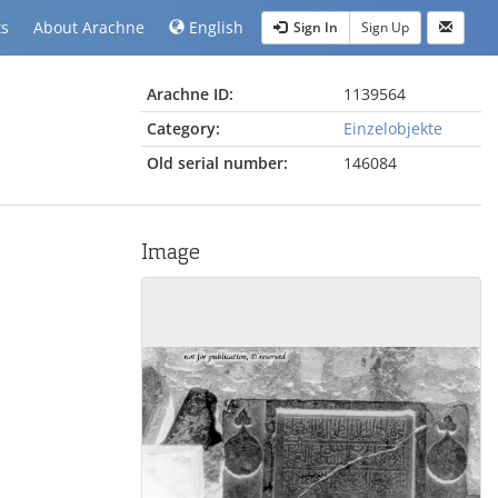
ts
About Arachne
English
Sign In
Sign Up
Arachne ID:
1139564
Category:
Einzelobjekte
Old serial number:
146084
Image