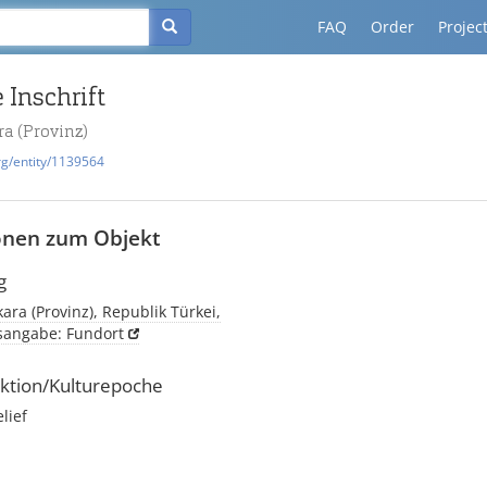
FAQ
Order
Projec
 Inschrift
a (Provinz)
rg/entity/1139564
onen zum Objekt
g
ara (Provinz), Republik Türkei,
tsangabe: Fundort
ktion/Kulturepoche
elief