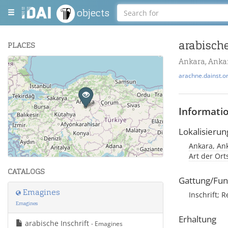
objects
arabische
PLACES
Ankara, Ankar
+
arachne.dainst.o
−
Informati
Lokalisierun
Ankara, Ank
Leaflet
| Maps and Data ©
OpenStreetMap
.
Art der Or
CATALOGS
Gattung/Fun
Emagines
Inschrift; R
Emagines
Erhaltung
arabische Inschrift
- Emagines