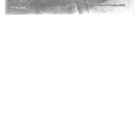
Licensed under
Creative Commons
|
Imprint
|
Privacy
| Report bugs to
idai.objects@dainst.de