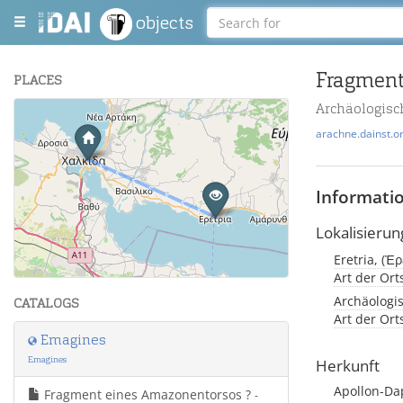
objects
Fragment
PLACES
Archäologisc
+
arachne.dainst.o
−
Informati
Lokalisierun
Eretria, (Ἐ
Leaflet
| Maps and Data ©
OpenStreetMap
.
Art der Or
Archäologi
CATALOGS
Art der Or
Emagines
Emagines
Herkunft
Apollon-D
Fragment eines Amazonentorsos ?
-