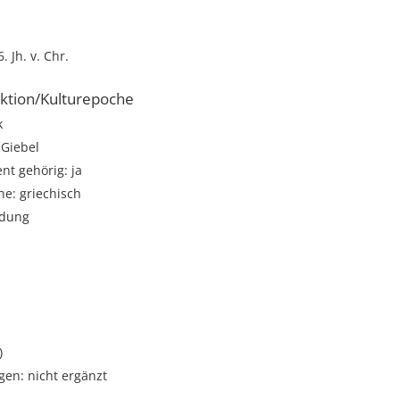
. Jh. v. Chr.
ktion/Kulturepoche
k
 Giebel
t gehörig: ja
e: griechisch
ndung
)
gen: nicht ergänzt