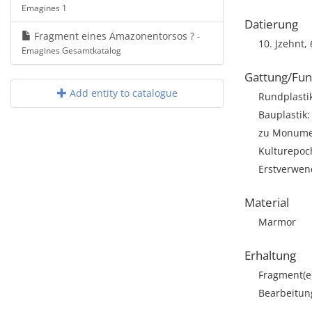
Emagines 1
Datierung
Fragment eines Amazonentorsos ?
-
10. Jzehnt, 6
Emagines Gesamtkatalog
Gattung/Fun
Add entity to catalogue
Rundplasti
Bauplastik:
zu Monumen
Kulturepoch
Erstverwe
Material
Marmor
Erhaltung
Fragment(e
Bearbeitun