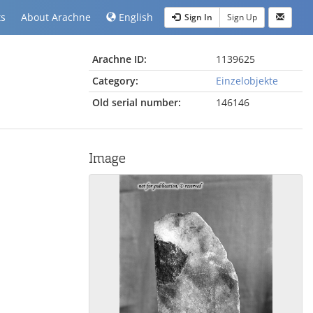
ts
About Arachne
English
Sign In
Sign Up
Arachne ID:
1139625
Category:
Einzelobjekte
Old serial number:
146146
Image