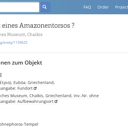
FAQ
Order
Projec
 eines Amazonentorsos ?
hes Museum, Chalkis
rg/entity/1139625
onen zum Objekt
g
ρέτρια), Euböa, Griechenland,
tsangabe: Fundort
sches Museum, Chalkis, Griechenland, Inv.-Nr. ohne
tsangabe: Aufbewahrungsort
aphnephoros-Tempel