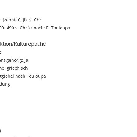
. Jzehnt, 6. Jh. v. Chr.
00- 490 v. Chr.) / nach: E. Touloupa
ktion/Kulturepoche
k
t gehörig: ja
e: griechisch
stgiebel nach Touloupa
ndung
)