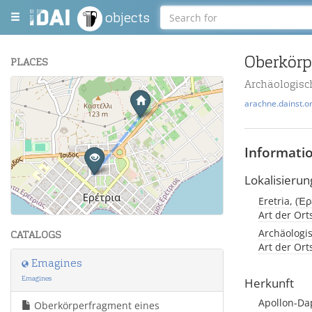
objects
Oberkörp
PLACES
Archäologisc
+
arachne.dainst.o
−
Informati
Lokalisierun
Eretria, (Ἐ
Leaflet
| Maps and Data ©
OpenStreetMap
.
Art der Or
Archäologis
CATALOGS
Art der Or
Emagines
Emagines
Herkunft
Apollon-D
Oberkörperfragment eines