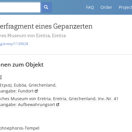
FAQ
Order
Projec
erfragment eines Gepanzerten
hes Museum von Eretria, Eretria
rg/entity/1139628
onen zum Objekt
g
ρέτρια), Euböa, Griechenland,
tsangabe: Fundort
ches Museum von Eretria, Eretria, Griechenland, Inv.-Nr. 41
tsangabe: Aufbewahrungsort
aphnephoros-Tempel