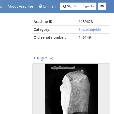
ts
About Arachne
English
Sign In
Sign Up
Arachne ID:
1139628
Category:
Einzelobjekte
Old serial number:
146149
Images
(4)