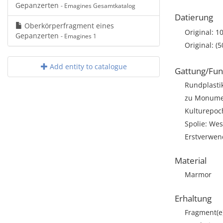
Gepanzerten
- Emagines Gesamtkatalog
Datierung
Oberkörperfragment eines
Original: 10
Gepanzerten
- Emagines 1
Original: (5
Add entity to catalogue
Gattung/Fun
Rundplasti
zu Monumen
Kulturepoch
Spolie: We
Erstverwe
Material
Marmor
Erhaltung
Fragment(e