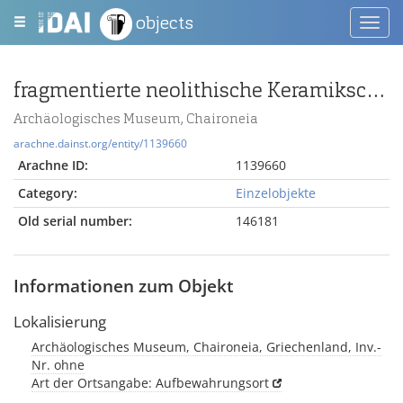
objects
Toggl
navig
fragmentierte neolithische Keramikschale mit roter Bemalung
Archäologisches Museum, Chaironeia
arachne.dainst.org/entity/1139660
Arachne ID:
1139660
Category:
Einzelobjekte
Old serial number:
146181
Informationen zum Objekt
Lokalisierung
Archäologisches Museum, Chaironeia, Griechenland, Inv.-
Nr. ohne
Art der Ortsangabe: Aufbewahrungsort