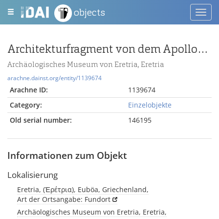
objects
Toggl
navig
Architekturfragment von dem Apollon-Daphnephoros-Tempel ?
Archäologisches Museum von Eretria, Eretria
arachne.dainst.org/entity/1139674
Arachne ID:
1139674
Category:
Einzelobjekte
Old serial number:
146195
Informationen zum Objekt
Lokalisierung
Eretria, (Ἐρέτρια), Euböa, Griechenland,
Art der Ortsangabe: Fundort
Archäologisches Museum von Eretria, Eretria,