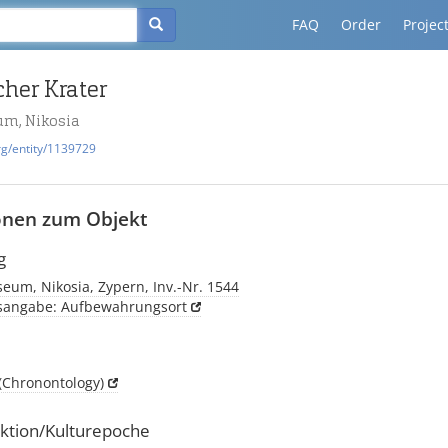
FAQ
Order
Projec
her Krater
m, Nikosia
rg/entity/1139729
onen zum Objekt
g
eum, Nikosia, Zypern, Inv.-Nr. 1544
tsangabe: Aufbewahrungsort
(Chronontology)
ktion/Kulturepoche