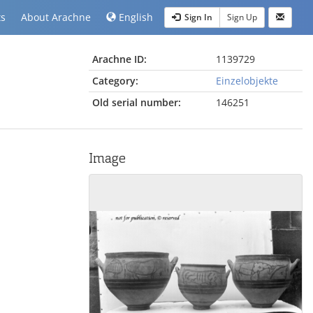
ts
About Arachne
English
Sign In
Sign Up
Arachne ID:
1139729
Category:
Einzelobjekte
Old serial number:
146251
Image