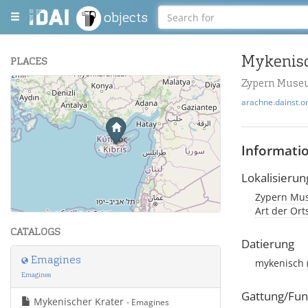
objects
Mykenisc
PLACES
Zypern Museu
+
arachne.dainst.o
−
Informati
Lokalisierun
Zypern Mus
Leaflet
| Maps and Data ©
OpenStreetMap
.
Art der Or
CATALOGS
Datierung
Emagines
mykenisch
Emagines
Gattung/Fun
Mykenischer Krater
- Emagines