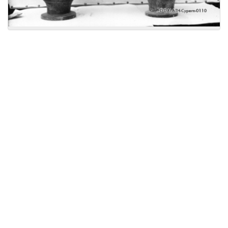
Licensed under
Creative Commons
|
Imprint
|
Privacy
| Report bugs to
idai.objects@dainst.de