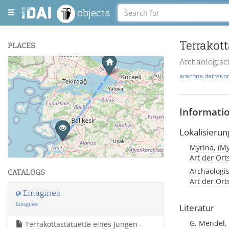
objects
Terrakott
PLACES
Archäologisc
+
arachne.dainst.o
−
Informati
Lokalisierun
Myrina, (My
Leaflet
| Maps and Data ©
OpenStreetMap
.
Art der Or
Archäologis
CATALOGS
Art der Or
Emagines
Emagines
Literatur
G. Mendel,
Terrakottastatuette eines Jungen
-