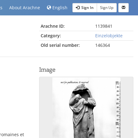
ts
About Arachne
English
Sign In
Sign Up
Arachne ID:
1139841
Category:
Einzelobjekte
Old serial number:
146364
Image
romaines et