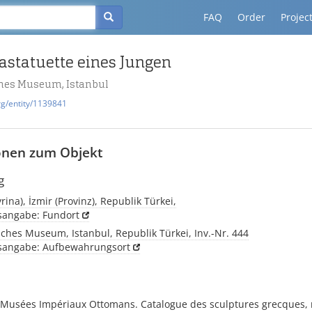
FAQ
Order
Projec
astatuette eines Jungen
hes Museum, Istanbul
rg/entity/1139841
onen zum Objekt
g
rina), İzmir (Provinz), Republik Türkei,
tsangabe: Fundort
ches Museum, Istanbul, Republik Türkei, Inv.-Nr. 444
tsangabe: Aufbewahrungsort
 Musées Impériaux Ottomans. Catalogue des sculptures grecques, 