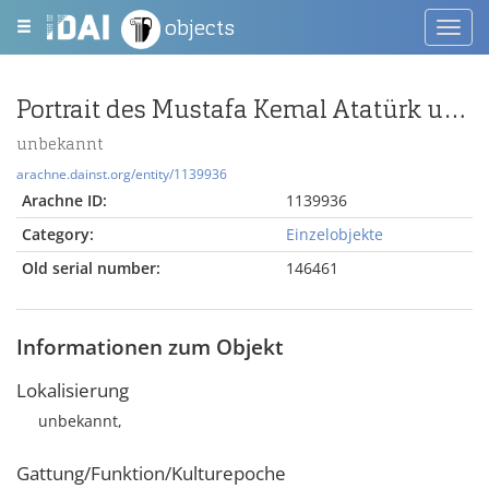
objects
Toggl
navig
Portrait des Mustafa Kemal Atatürk und des Nuri Conker im Kreis von Soldaten
unbekannt
arachne.dainst.org/entity/1139936
Arachne ID:
1139936
Category:
Einzelobjekte
Old serial number:
146461
Informationen zum Objekt
Lokalisierung
unbekannt,
Gattung/Funktion/Kulturepoche