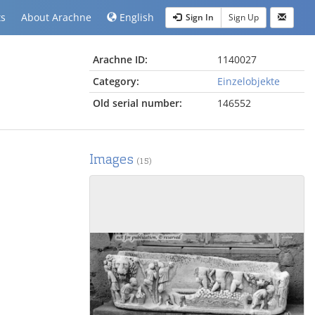
ts
About Arachne
English
Sign In
Sign Up
Arachne ID:
1140027
Category:
Einzelobjekte
Old serial number:
146552
Images
(15)