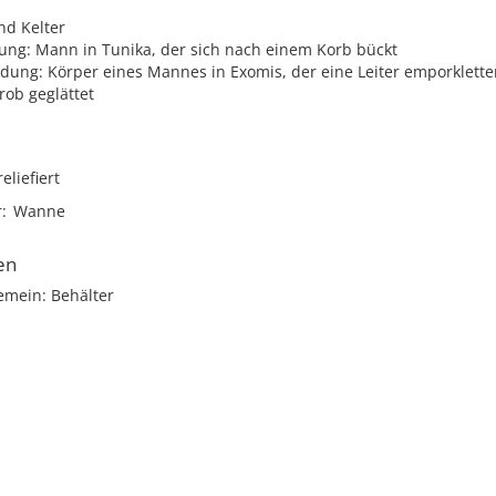
nd Kelter
ung: Mann in Tunika, der sich nach einem Korb bückt
dung: Körper eines Mannes in Exomis, der eine Leiter emporklette
rob geglättet
reliefiert
r
Wanne
en
emein: Behälter