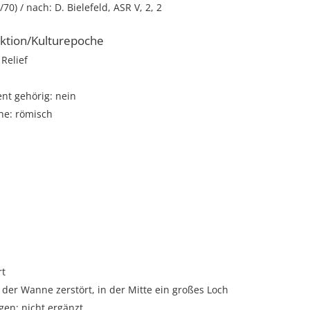
/70) / nach: D. Bielefeld, ASR V, 2, 2
ktion/Kulturepoche
Relief
t gehörig: nein
he: römisch
i
rt
 der Wanne zerstört, in der Mitte ein großes Loch
gen: nicht ergänzt