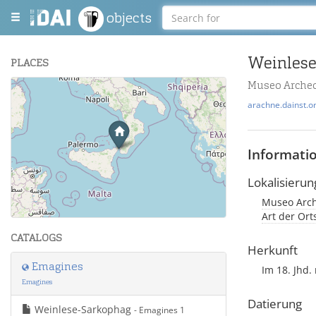
objects
Weinlese
PLACES
Museo Archeo
+
arachne.dainst.o
−
Informati
Lokalisierun
Museo Arche
Leaflet
| Maps and Data ©
OpenStreetMap
.
Art der Or
CATALOGS
Herkunft
Emagines
Im 18. Jhd
Emagines
Datierung
Weinlese-Sarkophag
- Emagines 1