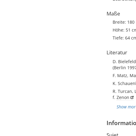
Maße
Breite: 180
Höhe: 51 c
Tiefe: 64 c
Literatur
D. Bielefel
(Berlin 1997
F. Matz, M
K. Schauenb
R. Turcan, 
f.
Zenon
Show mor
Informatio
Sujet