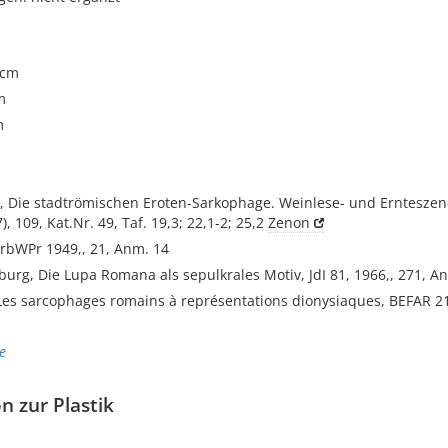
 cm
m
m
d, Die stadtrömischen Eroten-Sarkophage. Weinlese- und Ernteszen
), 109, Kat.Nr. 49, Taf. 19,3; 22,1-2; 25,2
Zenon
arbWPr 1949,, 21, Anm. 14
urg, Die Lupa Romana als sepulkrales Motiv, JdI 81, 1966,, 271, A
Les sarcophages romains à représentations dionysiaques, BEFAR 21
e
n zur Plastik