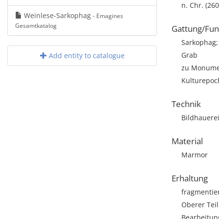
n. Chr. (260
Weinlese-Sarkophag
- Emagines
Gesamtkatalog
Gattung/Fun
Sarkophag; 
Grab
Add entity to catalogue
zu Monumen
Kulturepoc
Technik
Bildhauere
Material
Marmor
Erhaltung
fragmentie
Oberer Teil
Bearbeitun