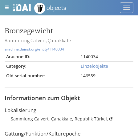
objects
Toggl
navig
Bronzegewicht
Sammlung Calvert, Çanakkale
arachne.dainst.org/entity/1140034
Arachne ID:
1140034
Category:
Einzelobjekte
Old serial number:
146559
Informationen zum Objekt
Lokalisierung
Sammlung Calvert, Çanakkale, Republik Türkei,
Gattung/Funktion/Kulturepoche