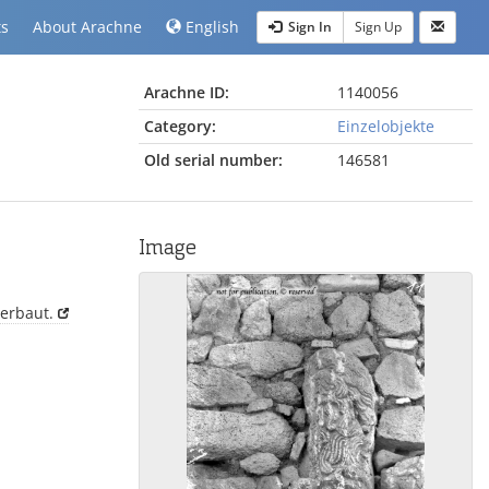
ts
About Arachne
English
Sign In
Sign Up
Arachne ID:
1140056
Category:
Einzelobjekte
Old serial number:
146581
Image
verbaut.