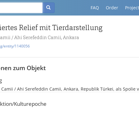
FAQ
Order
Projec
ertes Relief mit Tierdarstellung
amii / Ahi Serefeddin Camii, Ankara
rg/entity/1140056
onen zum Objekt
g
Camii / Ahi Serefeddin Camii, Ankara, Republik Türkei, als Spolie 
ktion/Kulturepoche
i