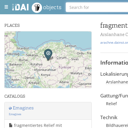
objects
fragmenti
PLACES
Arslanhane C
+
arachne.dainst.o
−
Informati
Lokalisierun
Arslanhane 
Leaflet
| Maps and Data ©
OpenStreetMap
.
Gattung/Fun
CATALOGS
Relief
Emagines
Emagines
Technik
fragmentiertes Relief mit
Bildhauere