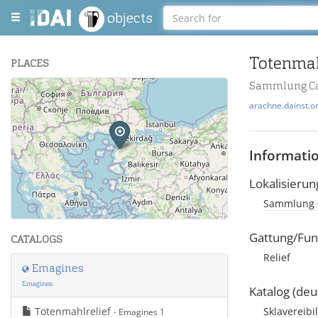
objects
Totenmah
PLACES
Sammlung Cal
+
arachne.dainst.o
−
Informati
Lokalisierun
Sammlung C
Leaflet
| Maps and Data ©
OpenStreetMap
.
Gattung/Fun
CATALOGS
Relief
Emagines
Emagines
Katalog (deu
Totenmahlrelief
Sklavereibi
- Emagines 1