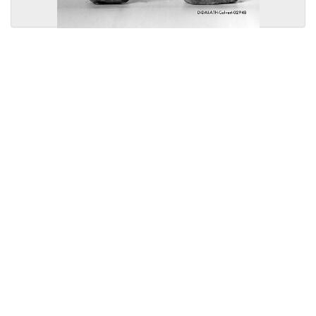
Licensed under
Creative Commons
|
Imprint
|
Privacy
| Report bugs to
idai.objects@dainst.de
v1.0.3 (build #485)