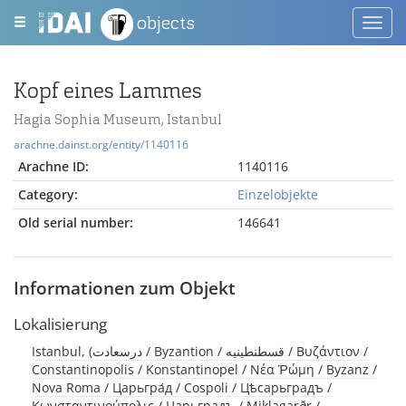
objects
Toggl
navig
Kopf eines Lammes
Hagia Sophia Museum, Istanbul
arachne.dainst.org/entity/1140116
Arachne ID:
1140116
Category:
Einzelobjekte
Old serial number:
146641
Informationen zum Objekt
Lokalisierung
Istanbul, (درسعادت / Byzantion / قسطنطينيه / Βυζάντιον /
Constantinopolis / Konstantinopel / Νέα Ῥώμη / Byzanz /
Nova Roma / Царьгра́д / Cospoli / Цѣсарьградъ /
Κωνσταντινούπολις / Царьградъ / Miklagarðr /