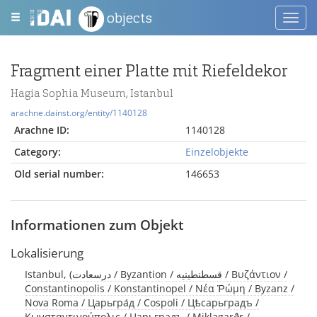
objects
Toggl
navig
Fragment einer Platte mit Riefeldekor
Hagia Sophia Museum, Istanbul
arachne.dainst.org/entity/1140128
Arachne ID:
1140128
Category:
Einzelobjekte
Old serial number:
146653
Informationen zum Objekt
Lokalisierung
Istanbul, (درسعادت / Byzantion / قسطنطينيه / Βυζάντιον /
Constantinopolis / Konstantinopel / Νέα Ῥώμη / Byzanz /
Nova Roma / Царьгра́д / Cospoli / Цѣсарьградъ /
Κωνσταντινούπολις / Царьградъ / Miklagarðr /