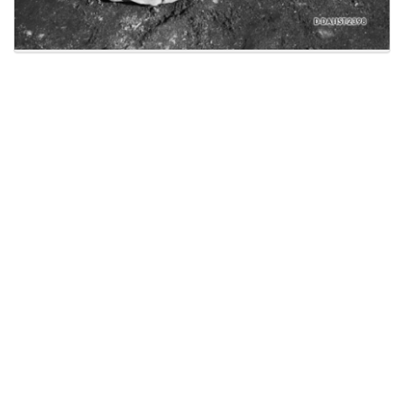
Licensed under
Creative Commons
|
Imprint
|
Privacy
| Report bugs to
idai.objects@dainst.de