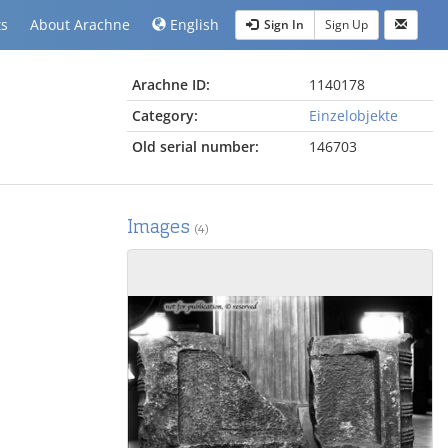
ts
About Arachne
English
Sign In
Sign Up
Arachne ID:
1140178
Category:
Einzelobjekte
Old serial number:
146703
Images
(4)