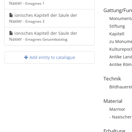
Naxier
- Emagines 1
Gattung/Fun
ionisches Kapitell der Säule der
Monument/A
Naxier
- Emagines 3
Stiftung
ionisches Kapitell der Säule der
Kapitell
Naxier
- Emagines Gesamtkatalog
zu Monumen
Kulturepoch
Antike Land
Add entity to catalogue
Antike Röm
Technik
Bildhauere
Material
Marmor
- Naxische
Erhaltung