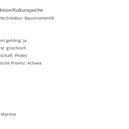
ktion/Kulturepoche
rchitektur; Bauornamentik
t gehörig: ja
e: griechisch
schaft: Phokis
ische Provinz: Achaea
i
r Marmor