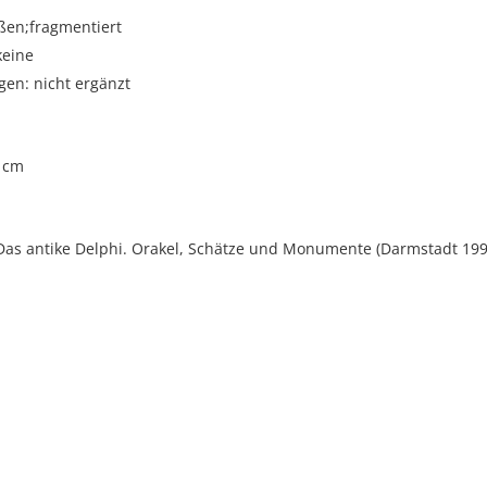
ßen;fragmentiert
keine
gen: nicht ergänzt
 cm
Das antike Delphi. Orakel, Schätze und Monumente (Darmstadt 1993