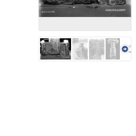
Show a
image