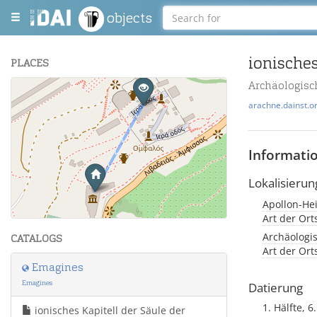
objects
ionisches
PLACES
Archäologisc
+
arachne.dainst.o
−
Informati
Lokalisierun
Apollon-Hei
Leaflet
| Maps and Data ©
OpenStreetMap
.
Art der Or
Archäologi
CATALOGS
Art der Or
Emagines
Emagines
Datierung
1. Hälfte, 6
ionisches Kapitell der Säule der