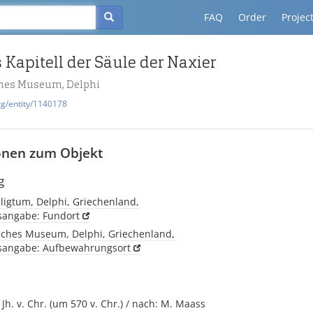
FAQ
Order
Projec
 Kapitell der Säule der Naxier
hes Museum, Delphi
rg/entity/1140178
onen zum Objekt
g
ligtum, Delphi, Griechenland,
tsangabe: Fundort
sches Museum, Delphi, Griechenland,
tsangabe: Aufbewahrungsort
. Jh. v. Chr. (um 570 v. Chr.) / nach: M. Maass