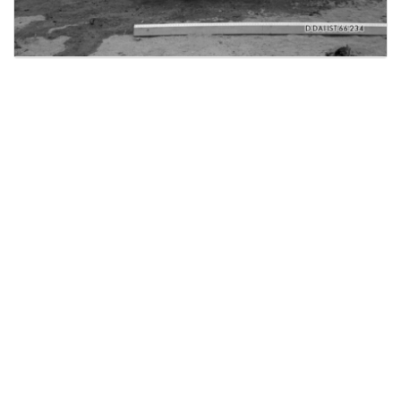
Licensed under
Creative Commons
|
Imprint
|
Privacy
| Report bugs to