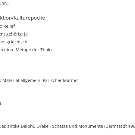
Chr.)
ktion/Kulturepoche
; Relief
t gehörig: ja
e: griechisch
unktion: Metope der Tholos
 Material allgemein: Parischer Marmor
)
as antike Delphi. Orakel, Schätze und Monumente (Darmstadt 1993)