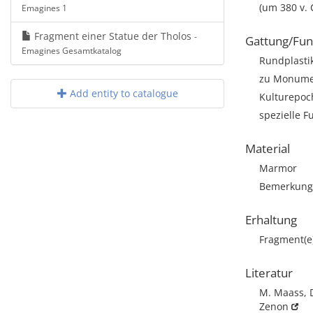
(um 380 v. 
Emagines 1
Fragment einer Statue der Tholos
-
Gattung/Fun
Emagines Gesamtkatalog
Rundplastik
zu Monumen
Add entity to catalogue
Kulturepoch
spezielle F
Material
Marmor
Bemerkung:
Erhaltung
Fragment(e
Literatur
M. Maass, D
Zenon