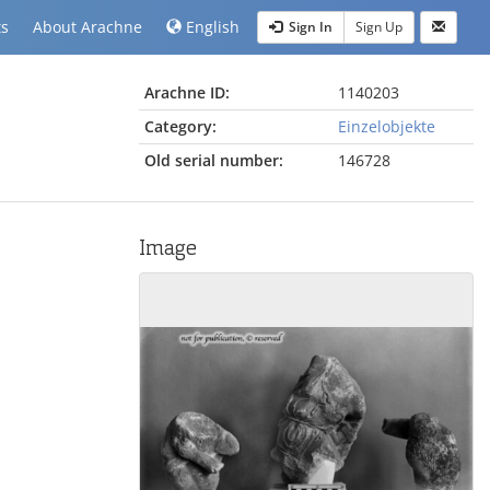
ts
About Arachne
English
Sign In
Sign Up
Arachne ID:
1140203
Category:
Einzelobjekte
Old serial number:
146728
Image