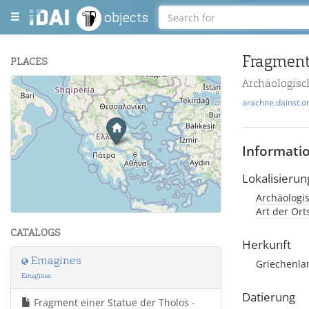
objects
Fragment
PLACES
Archäologisc
+
arachne.dainst.o
−
Informati
Lokalisierun
Archäologi
Leaflet
| Maps and Data ©
OpenStreetMap
.
Art der Or
CATALOGS
Herkunft
Emagines
Griechenlan
Emagines
Datierung
Fragment einer Statue der Tholos
-