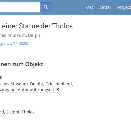
FAQ
Order
Projec
 einer Statue der Tholos
hes Museum, Delphi
rg/entity/1140203
onen zum Objekt
g
sches Museum, Delphi, Griechenland,
tsangabe: Aufbewahrungsort
d, Delphi, Tholos