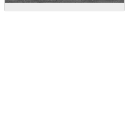
Licensed under
Creative Commons
|
Imprint
|
Privacy
| Report bugs to
idai.objects@dainst.de
v1.0.3 (build #485)