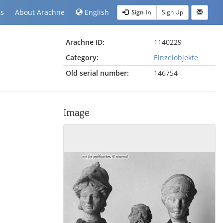
ts
About Arachne
English
Sign In
Sign Up
Arachne ID:
1140229
Category:
Einzelobjekte
Old serial number:
146754
Image