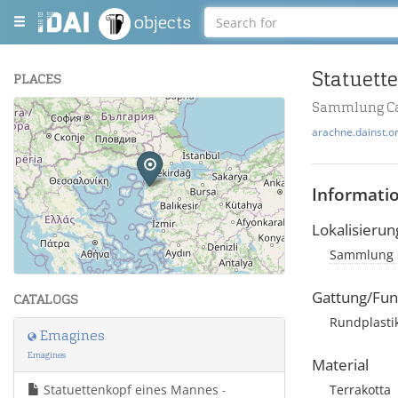
objects
Statuett
PLACES
Sammlung Cal
+
arachne.dainst.o
−
Informati
Lokalisierun
Sammlung C
Leaflet
| Maps and Data ©
OpenStreetMap
.
Gattung/Fun
CATALOGS
Rundplastik
Emagines
Emagines
Material
Statuettenkopf eines Mannes
Terrakotta
-