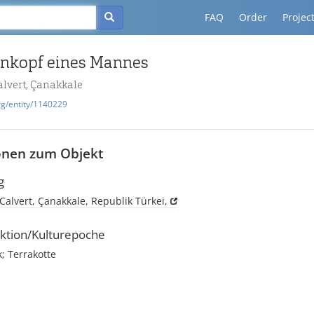
FAQ
Order
Projec
enkopf eines Mannes
vert, Çanakkale
rg/entity/1140229
onen zum Objekt
g
alvert, Çanakkale, Republik Türkei,
ktion/Kulturepoche
; Terrakotte