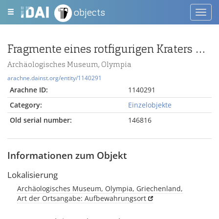
objects
Toggl
navig
Fragmente eines rotfigurigen Kraters mit Thiasos
Archäologisches Museum, Olympia
arachne.dainst.org/entity/1140291
Arachne ID:
1140291
Category:
Einzelobjekte
Old serial number:
146816
Informationen zum Objekt
Lokalisierung
Archäologisches Museum, Olympia, Griechenland,
Art der Ortsangabe: Aufbewahrungsort