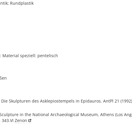
tik; Rundplastik
i
Material speziell: pentelisch
oßen
, Die Skulpturen des Asklepiostempels in Epidauros. AntPl 21 (1992)
 Sculpture in the National Archaeological Museum, Athens (Los Ang
. 343.VI
Zenon