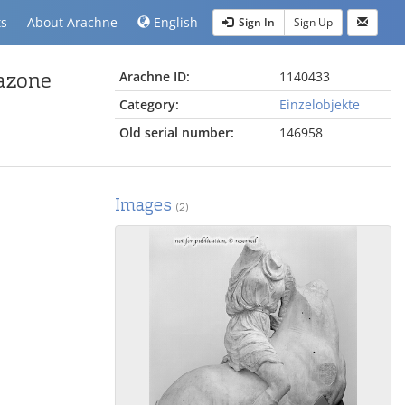
ts
About Arachne
English
Sign In
Sign Up
mazone
Arachne ID:
1140433
Category:
Einzelobjekte
Old serial number:
146958
Images
(2)