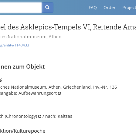
FAQ
Order
Projec
el des Asklepios-Tempels VI, Reitende A
ches Nationalmuseum, Athen
rg/entity/1140433
onen zum Objekt
g
sches Nationalmuseum, Athen, Griechenland, Inv.-Nr. 136
tsangabe: Aufbewahrungsort
sch
(Chronontology)
/ nach: Kaltsas
ktion/Kulturepoche