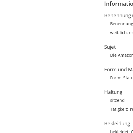
Informatio
Benennung u
Benennun
weiblich; 
Sujet
Die Amazone
Form und M
Form
Stat
Haltung
sitzend
Tätigkeit
r
Bekleidung
bekleidet; 