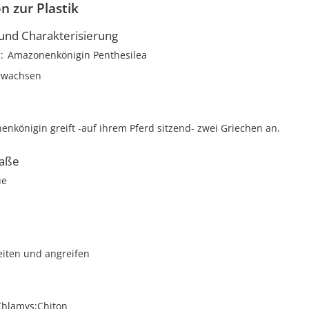
n zur Plastik
nd Charakterisierung
g
Amazonenkönigin Penthesilea
erwachsen
nkönigin greift -auf ihrem Pferd sitzend- zwei Griechen an.
aße
ue
eiten und angreifen
Chlamys;Chiton