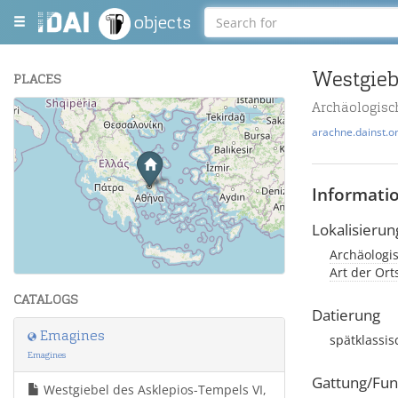
objects
Westgieb
PLACES
Archäologis
+
arachne.dainst.o
−
Informati
Lokalisierun
Archäologi
Leaflet
| Maps and Data ©
OpenStreetMap
.
Art der Or
CATALOGS
Datierung
Emagines
spätklassi
Emagines
Gattung/Fun
Westgiebel des Asklepios-Tempels VI,