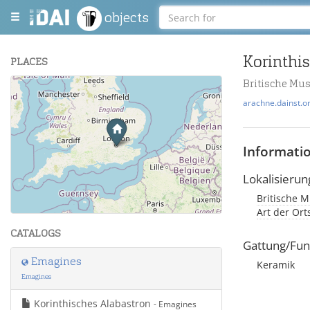
objects
Korinthi
PLACES
Britische Mu
+
arachne.dainst.o
−
Informati
Lokalisierun
Britische M
Leaflet
| Maps and Data ©
OpenStreetMap
.
Art der Or
CATALOGS
Gattung/Fun
Emagines
Keramik
Emagines
Korinthisches Alabastron
- Emagines