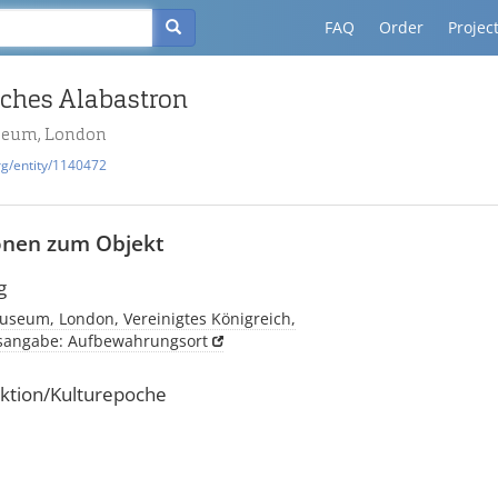
FAQ
Order
Projec
sches Alabastron
seum, London
rg/entity/1140472
onen zum Objekt
g
useum, London, Vereinigtes Königreich,
tsangabe: Aufbewahrungsort
ktion/Kulturepoche