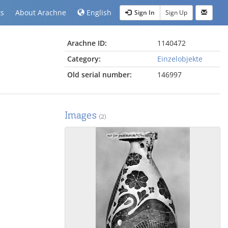
ts
About Arachne
English
Sign In
Sign Up
Arachne ID:
1140472
Category:
Einzelobjekte
Old serial number:
146997
Images
(2)