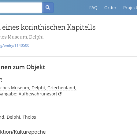
FAQ
Order
Projec
 eines korinthischen Kapitells
hes Museum, Delphi
rg/entity/1140500
onen zum Objekt
g
sches Museum, Delphi, Griechenland,
tsangabe: Aufbewahrungsort
d, Delphi, Tholos
ktion/Kulturepoche