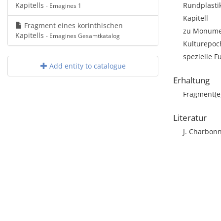
Kapitells
Rundplasti
- Emagines 1
Kapitell
Fragment eines korinthischen
zu Monumen
Kapitells
- Emagines Gesamtkatalog
Kulturepoch
spezielle F
Add entity to catalogue
Erhaltung
Fragment(e
Literatur
J. Charbonne