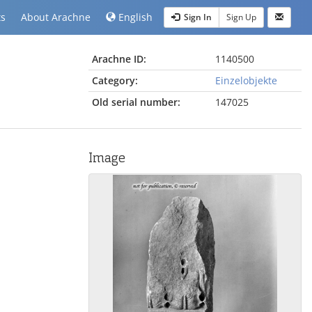
ts
About Arachne
English
Sign In
Sign Up
Arachne ID:
1140500
Category:
Einzelobjekte
Old serial number:
147025
Image