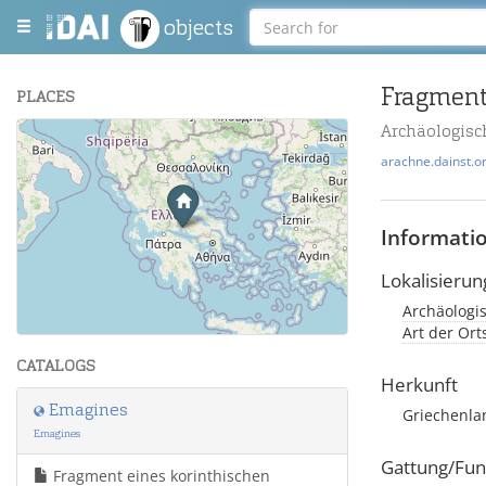
objects
Fragment
PLACES
Archäologisc
+
arachne.dainst.o
−
Informati
Lokalisierun
Archäologi
Leaflet
| Maps and Data ©
OpenStreetMap
.
Art der Or
CATALOGS
Herkunft
Emagines
Griechenlan
Emagines
Gattung/Fun
Fragment eines korinthischen