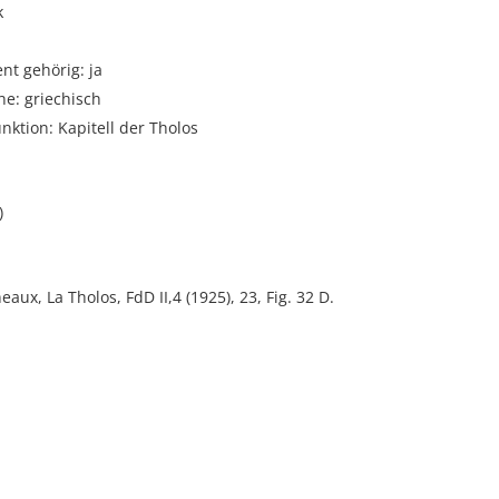
k
t gehörig: ja
e: griechisch
unktion: Kapitell der Tholos
)
aux, La Tholos, FdD II,4 (1925), 23, Fig. 32 D.