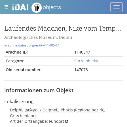
objects
Toggl
navig
Laufendes Mädchen, Nike vom Tempel der Athena Pronaia(?)
Archäologisches Museum, Delphi
arachne.dainst.org/entity/1140547
Arachne ID:
1140547
Category:
Einzelobjekte
Old serial number:
147073
Informationen zum Objekt
Lokalisierung
Delphi, (Δελφοί / Delphoi), Phokis (Regionalbezirk),
Griechenland,
Art der Ortsangabe: Fundort