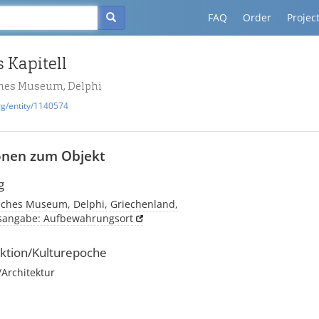
FAQ
Order
Projec
 Kapitell
hes Museum, Delphi
rg/entity/1140574
onen zum Objekt
g
sches Museum, Delphi, Griechenland,
tsangabe: Aufbewahrungsort
ktion/Kulturepoche
rchitektur