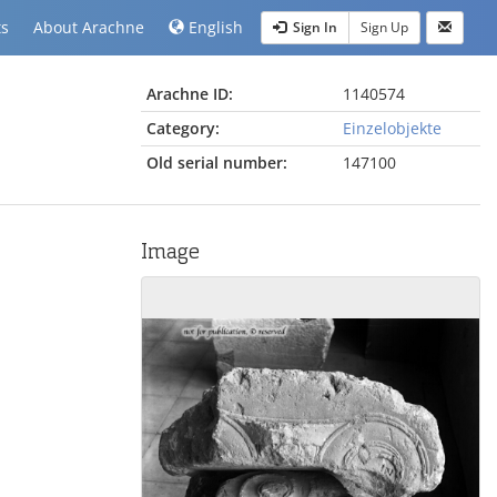
ts
About Arachne
English
Sign In
Sign Up
Arachne ID:
1140574
Category:
Einzelobjekte
Old serial number:
147100
Image