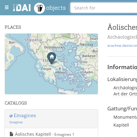
objects
Äolisches
PLACES
Archäologisc
+
arachne.dainst.o
−
Informati
Lokalisierun
Archäologi
Leaflet
| Maps and Data ©
OpenStreetMap
.
Art der Or
CATALOGS
Gattung/Fun
Emagines
Monument/A
Emagines
Kapitell
Äolisches Kapitell
- Emagines 1