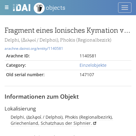
objects
Toggl
navig
Fragment eines Ionisches Kymation vom Schatzhaus der Siphnier
Delphi, (Δελφοί / Delphoi), Phokis (Regionalbezirk)
arachne.dainst.org/entity/1140581
Arachne ID:
1140581
Category:
Einzelobjekte
Old serial number:
147107
Informationen zum Objekt
Lokalisierung
Delphi, (Δελφοί / Delphoi), Phokis (Regionalbezirk),
Griechenland, Schatzhaus der Siphnier.