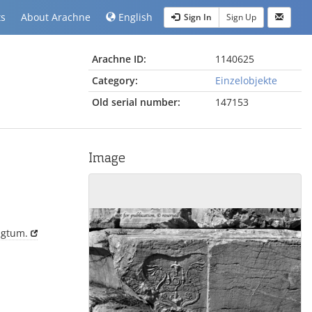
ts
About Arachne
English
Sign In
Sign Up
Arachne ID:
1140625
Category:
Einzelobjekte
Old serial number:
147153
Image
ligtum.