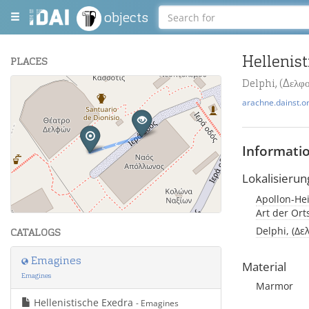
objects
Hellenis
PLACES
Delphi, (Δελφο
+
arachne.dainst.o
−
Informati
Lokalisierun
Apollon-Hei
Leaflet
| Maps and Data ©
OpenStreetMap
.
Art der Or
Delphi, (Δε
CATALOGS
Emagines
Material
Emagines
Marmor
Hellenistische Exedra
- Emagines