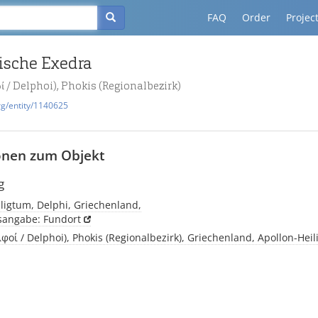
FAQ
Order
Projec
tische Exedra
ί / Delphoi), Phokis (Regionalbezirk)
rg/entity/1140625
onen zum Objekt
g
ligtum, Delphi, Griechenland,
tsangabe: Fundort
λφοί / Delphoi), Phokis (Regionalbezirk), Griechenland, Apollon-Hei