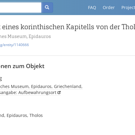
FAQ
Order
Projec
eines korinthischen Kapitells von der Tho
hes Museum, Epidauros
rg/entity/1140666
onen zum Objekt
g
sches Museum, Epidauros, Griechenland,
tsangabe: Aufbewahrungsort
nd, Epidauros, Tholos