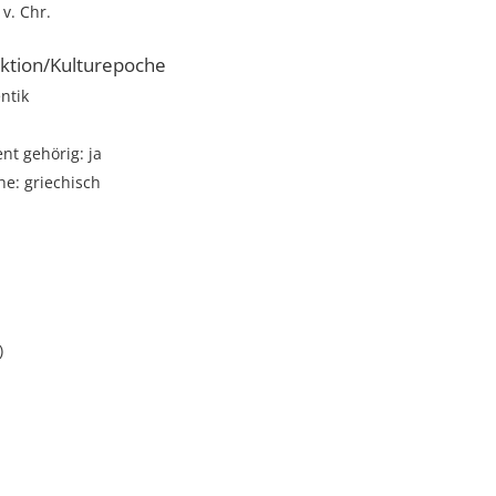
 v. Chr.
ktion/Kulturepoche
ntik
t gehörig: ja
e: griechisch
)