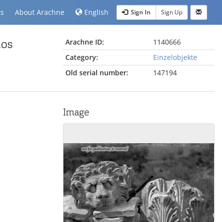
ts
About Arachne
English
Sign In
Sign Up
los
Arachne ID:
1140666
Category:
Einzelobjekte
Old serial number:
147194
Image