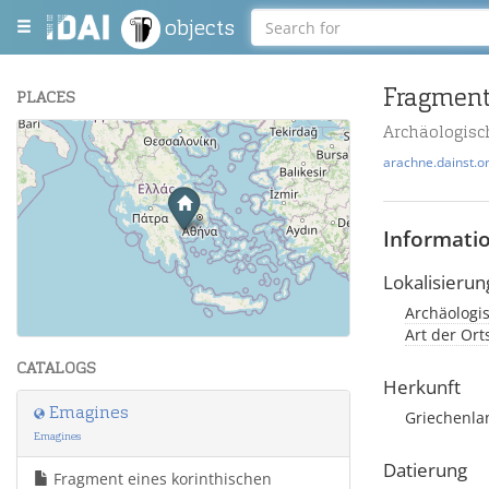
objects
Fragment 
PLACES
Archäologisc
+
arachne.dainst.o
−
Informati
Lokalisierun
Archäologi
Leaflet
| Maps and Data ©
OpenStreetMap
.
Art der Or
CATALOGS
Herkunft
Emagines
Griechenla
Emagines
Datierung
Fragment eines korinthischen