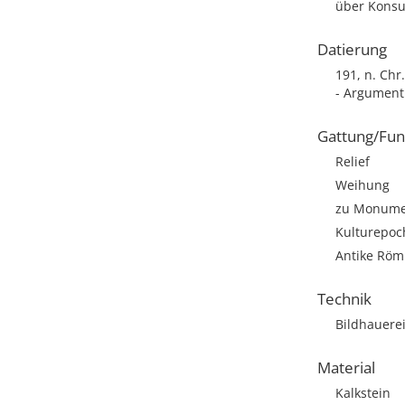
über Konsu
Datierung
191, n. Chr.
- Argument:
Gattung/Fun
Relief
Weihung
zu Monumen
Kulturepoc
Antike Römi
Technik
Bildhauere
Material
Kalkstein