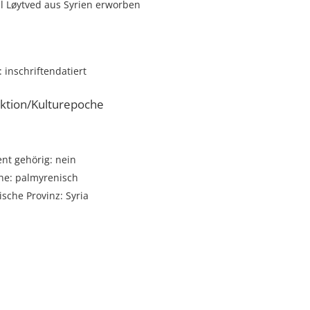
l Løytved aus Syrien erworben
 inschriftendatiert
ktion/Kulturepoche
t gehörig: nein
he: palmyrenisch
sche Provinz: Syria
i