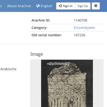
ts
About Arachne
English
Sign In
Sign Up
Arachne ID:
1140708
Category:
Einzelobjekte
Old serial number:
147236
Image