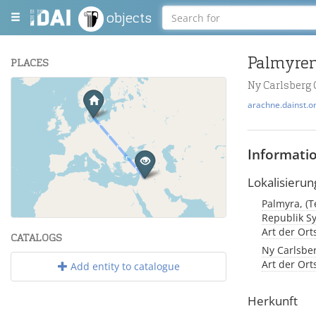
objects
Palmyren
PLACES
Ny Carlsberg
+
arachne.dainst.o
−
Informati
Lokalisierun
Palmyra, (Tedmurtā / ܬܕܡܘܪܬܐ / Παλμύρα / Pal
Leaflet
| Maps and Data ©
OpenStreetMap
.
Republik Sy
Art der Or
CATALOGS
Ny Carlsber
Art der Or
Add entity to catalogue
Herkunft