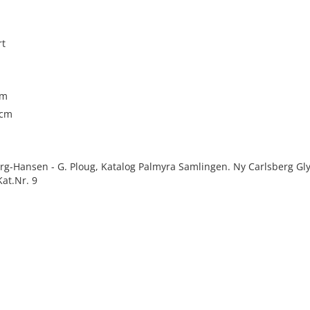
rt
cm
 cm
rg-Hansen - G. Ploug, Katalog Palmyra Samlingen. Ny Carlsberg Gl
Kat.Nr. 9