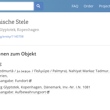
FAQ
Order
Projec
ische Stele
 Glyptotek, Kopenhagen
rg/entity/1140708
onen zum Objekt
g
myra), Nahiyat Markaz Tadmur, Arabische
rien,
tsangabe: Fundort
g Glyptotek, Kopenhagen, Dänemark, Inv.-Nr. I.N. 1081
tsangabe: Aufbewahrungsort