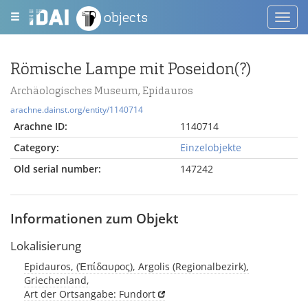
objects
Toggl
navig
Römische Lampe mit Poseidon(?)
Archäologisches Museum, Epidauros
arachne.dainst.org/entity/1140714
Arachne ID:
1140714
Category:
Einzelobjekte
Old serial number:
147242
Informationen zum Objekt
Lokalisierung
Epidauros, (Ἐπίδαυρος), Argolis (Regionalbezirk),
Griechenland,
Art der Ortsangabe: Fundort