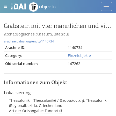
objects
Toggl
navig
Grabstein mit vier männlichen und vier weiblichen Büsten
Archäologisches Museum, Istanbul
arachne.dainst.org/entity/1140734
Arachne ID:
1140734
Category:
Einzelobjekte
Old serial number:
147262
Informationen zum Objekt
Lokalisierung
Thessaloniki, (Thessalonikē / Θεσσαλονίκη), Thessaloniki
(Regionalbezirk), Griechenland,
Art der Ortsangabe: Fundort