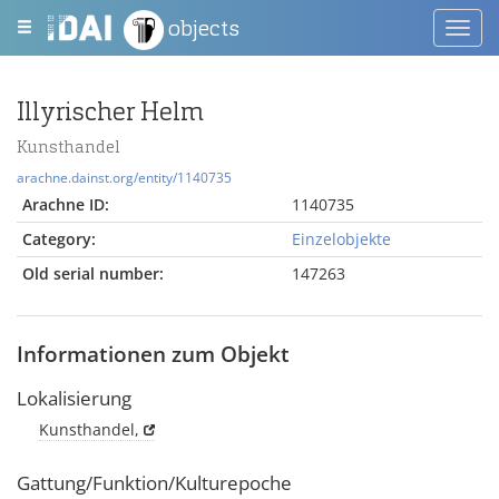
objects
Toggl
navig
Illyrischer Helm
Kunsthandel
arachne.dainst.org/entity/1140735
Arachne ID:
1140735
Category:
Einzelobjekte
Old serial number:
147263
Informationen zum Objekt
Lokalisierung
Kunsthandel,
Gattung/Funktion/Kulturepoche