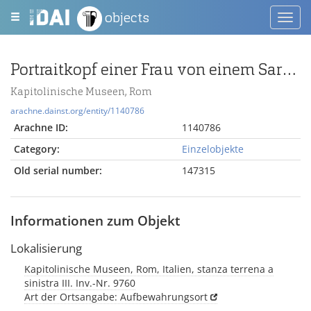
objects
Toggl
navig
Portraitkopf einer Frau von einem Sarkophag (oder von Weihrelief des Jupiter Dolichenus ?)
Kapitolinische Museen, Rom
arachne.dainst.org/entity/1140786
Arachne ID:
1140786
Category:
Einzelobjekte
Old serial number:
147315
Informationen zum Objekt
Lokalisierung
Kapitolinische Museen, Rom, Italien, stanza terrena a
sinistra III. Inv.-Nr. 9760
Art der Ortsangabe: Aufbewahrungsort