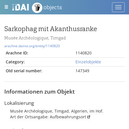
objects
Toggl
navig
Sarkophag mit Akanthusranke
Musée Archéologique, Timgad
arachne.dainst.org/entity/1140820
Arachne ID:
1140820
Category:
Einzelobjekte
Old serial number:
147349
Informationen zum Objekt
Lokalisierung
Musée Archéologique, Timgad, Algerien, im Hof.
Art der Ortsangabe: Aufbewahrungsort