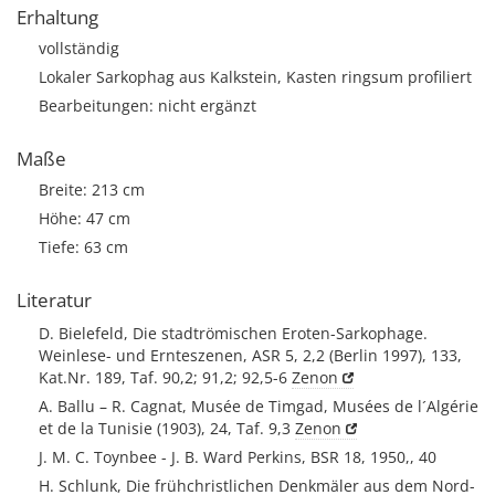
Erhaltung
vollständig
Lokaler Sarkophag aus Kalkstein, Kasten ringsum profiliert
Bearbeitungen: nicht ergänzt
Maße
Breite: 213 cm
Höhe: 47 cm
Tiefe: 63 cm
Literatur
D. Bielefeld, Die stadtrömischen Eroten-Sarkophage.
Weinlese- und Ernteszenen, ASR 5, 2,2 (Berlin 1997), 133,
Kat.Nr. 189, Taf. 90,2; 91,2; 92,5-6
Zenon
A. Ballu – R. Cagnat, Musée de Timgad, Musées de l´Algérie
et de la Tunisie (1903), 24, Taf. 9,3
Zenon
J. M. C. Toynbee - J. B. Ward Perkins, BSR 18, 1950,, 40
H. Schlunk, Die frühchristlichen Denkmäler aus dem Nord-