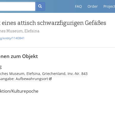
FAQ
Order
Projec
 eines attisch schwarzfigurigen Gefäßes
hes Museum, Elefsina
rg/entity/1140841
onen zum Objekt
g
ches Museum, Elefsina, Griechenland, Inv.-Nr. 843
tsangabe: Aufbewahrungsort
ktion/Kulturepoche