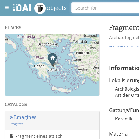
objects
Fragment
PLACES
Archäologisc
+
arachne.dainst.o
−
Informati
Lokalisierun
Archäologis
Leaflet
| Maps and Data ©
OpenStreetMap
.
Art der Or
CATALOGS
Gattung/Fun
Emagines
Keramik
Emagines
Material
Fragment eines attisch