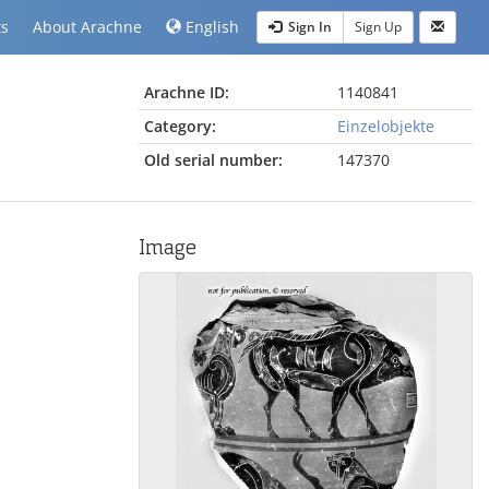
ts
About Arachne
English
Sign In
Sign Up
Arachne ID:
1140841
Category:
Einzelobjekte
Old serial number:
147370
Image