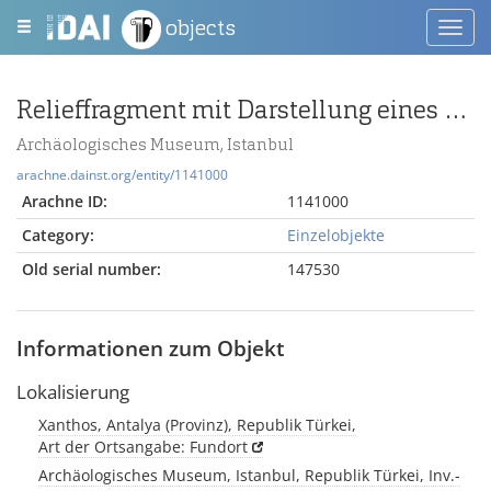
objects
Toggl
navig
Relieffragment mit Darstellung eines männlichen Kopfes vom Harpyien-Monument
Archäologisches Museum, Istanbul
arachne.dainst.org/entity/1141000
Arachne ID:
1141000
Category:
Einzelobjekte
Old serial number:
147530
Informationen zum Objekt
Lokalisierung
Xanthos, Antalya (Provinz), Republik Türkei,
Art der Ortsangabe: Fundort
Archäologisches Museum, Istanbul, Republik Türkei, Inv.-