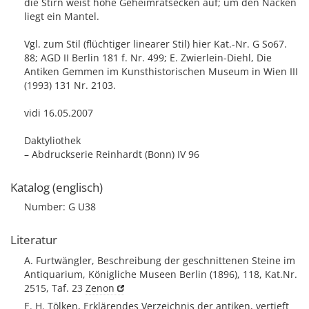
die Stirn weist hohe Geheimratsecken auf; um den Nacken
liegt ein Mantel.
Vgl. zum Stil (flüchtiger linearer Stil) hier Kat.-Nr. G So67.
88; AGD II Berlin 181 f. Nr. 499; E. Zwierlein-Diehl, Die
Antiken Gemmen im Kunsthistorischen Museum in Wien III
(1993) 131 Nr. 2103.
vidi 16.05.2007
Daktyliothek
– Abdruckserie Reinhardt (Bonn) IV 96
Katalog (englisch)
Number: G U38
Literatur
A. Furtwängler, Beschreibung der geschnittenen Steine im
Antiquarium, Königliche Museen Berlin (1896), 118, Kat.Nr.
2515, Taf. 23
Zenon
E. H. Tölken, Erklärendes Verzeichnis der antiken, vertieft