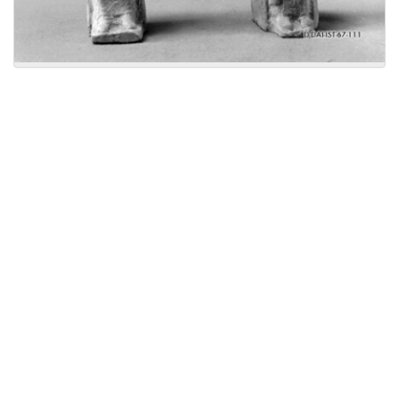
Licensed under
Creative Commons
|
Imprint
|
Privacy
| Report bugs to