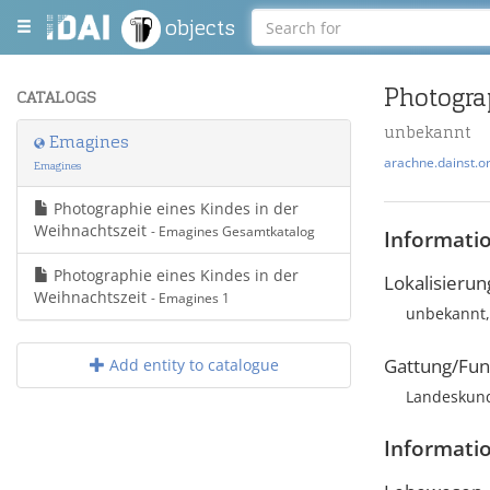
objects
Photogra
CATALOGS
unbekannt
Emagines
arachne.dainst.o
Emagines
Photographie eines Kindes in der
Weihnachtszeit
- Emagines Gesamtkatalog
Informati
Photographie eines Kindes in der
Lokalisierun
Weihnachtszeit
- Emagines 1
unbekannt,
Gattung/Fun
Add entity to catalogue
Landeskund
Informati