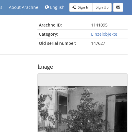
ts
About Arachne
English
Sign In
Sign Up
Arachne ID:
1141095
Category:
Einzelobjekte
Old serial number:
147627
Image