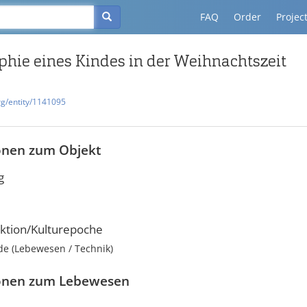
FAQ
Order
Projec
phie eines Kindes in der Weihnachtszeit
rg/entity/1141095
onen zum Objekt
g
ktion/Kulturepoche
e (Lebewesen / Technik)
onen zum Lebewesen