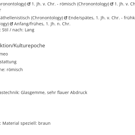
hronontology)
1. Jh. v. Chr. - römisch
(Chronontology)
1. Jh. v. C
r
päthellenistisch
(Chronontology)
Ende/spätes, 1. Jh. v. Chr. - frühk
logy)
Anfang/frühes, 1. Jh. n. Chr.
 Stil / nach: Lang
ktion/Kulturepoche
meo
stattung
he: römisch
lastechnik: Glasgemme, sehr flauer Abdruck
Material speziell: braun