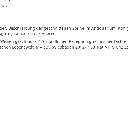
 U42
gler, Beschreibung der geschnittenen Steine im Antiquarium, Kön
6), 199, Kat.Nr. 5039
Zenon
t Wissen geschmückt? Zur bildlichen Rezeption griechischer Dicht
ischen Lebenswelt, MAR 39 (Wiesbaden 2012), 163, Kat.Nr. G U42
Z