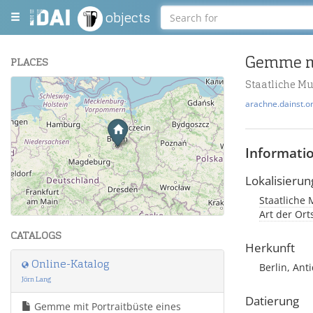
objects
Gemme mi
PLACES
Staatliche M
+
arachne.dainst.o
−
Informati
Lokalisierun
Staatliche 
Leaflet
| Maps and Data ©
OpenStreetMap
.
Art der Or
CATALOGS
Herkunft
Online-Katalog
Berlin, Ant
Jörn Lang
Datierung
Gemme mit Portraitbüste eines