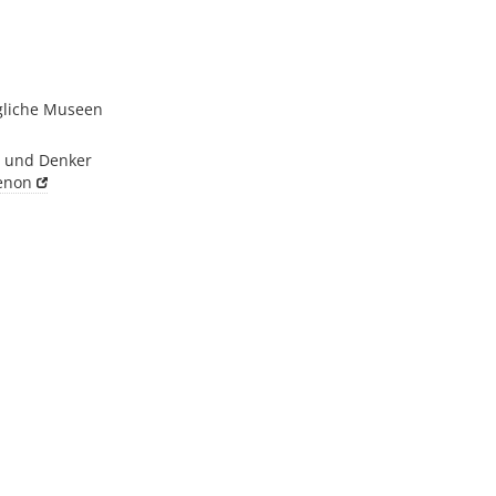
igliche Museen
er und Denker
enon