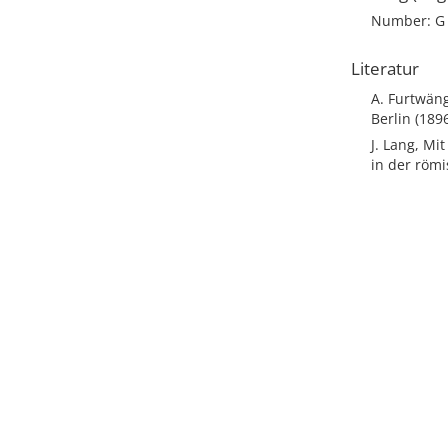
Number: G
Literatur
A. Furtwän
Berlin (189
J. Lang, Mi
in der röm