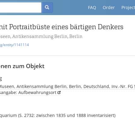
FAQ
Order
Projec
t Portraitbüste eines bärtigen Denkers
useen, Antikensammlung Berlin, Berlin
rg/entity/1141114
onen zum Objekt
g
Museen, Antikensammlung Berlin, Berlin, Deutschland, Inv.-Nr. FG
tsangabe: Aufbewahrungsort
iquarium (S. 2732: zwischen 1835 und 1888 inventarisiert)