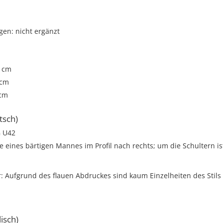
gen: nicht ergänzt
4 cm
 cm
 cm
tsch)
 U42
e eines bärtigen Mannes im Profil nach rechts; um die Schultern is
 Aufgrund des flauen Abdruckes sind kaum Einzelheiten des Stils
isch)