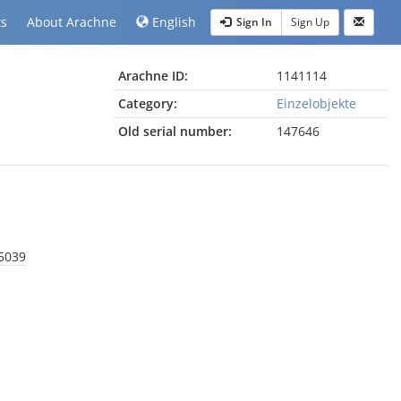
ts
About Arachne
English
Sign In
Sign Up
Arachne ID:
1141114
Category:
Einzelobjekte
Old serial number:
147646
 5039