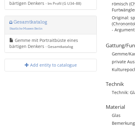
bärtigen Denkers
- Im Profil (G U34–88)
römisch
(C
Furtwängle
Original: s
Gesamtkatalog
(Chrononto
Staatliche Museen Berlin
- Argument:
Gemme mit Portraitbüste eines
Gattung/Fun
bärtigen Denkers
- Gesamtkatalog
Gemme/Ka
private Aus
Add entity to catalogue
Kulturepoc
Technik
Technik: G
Material
Glas
Bemerkung: 