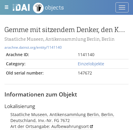
objects
Toggl
navig
Gemme mit sitzendem Denker, den Kopf in eine Hand gestützt vor Muse (Typus B)
Staatliche Museen, Antikensammlung Berlin, Berlin
arachne.dainst.org/entity/1141140
Arachne ID:
1141140
Category:
Einzelobjekte
Old serial number:
147672
Informationen zum Objekt
Lokalisierung
Staatliche Museen, Antikensammlung Berlin, Berlin,
Deutschland, Inv.-Nr. FG 7672
Art der Ortsangabe: Aufbewahrungsort